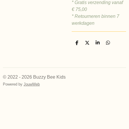
* Gratis verzending vanaf
€
75,00
* Retourneren binnen 7
werkdagen
D
D
S
D
e
e
h
e
l
e
a
l
e
l
r
e
n
e
n
© 2022 - 2026 Buzzy Bee Kids
Powered by
JouwWeb