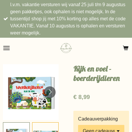
I.v.m. vakantie versturen wij vanaf 25 juli t/m 9 augustus
Ga
geen pakketjes, ook ophalen is niet mogelijk. In de
direct
tussentijd shop jij met 10% korting op alles met de code
naar
VAKANTIE. Vanaf 10 augustus is ophalen en versturen
de
weer mogelijk.
hoofdinhoud
Kijk en voel -
boerderijdieren
€ 8,99
Cadeauverpakking