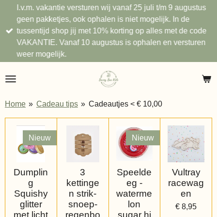
I.v.m. vakantie versturen wij vanaf 25 juli t/m 9 augustus
Ga
geen pakketjes, ook ophalen is niet mogelijk. In de
direct
tussentijd shop jij met 10% korting op alles met de code
naar
VAKANTIE. Vanaf 10 augustus is ophalen en versturen
de
weer mogelijk.
hoofdinhoud
Home
»
Cadeau tips
»
Cadeautjes < € 10,00
Nieuw
Nieuw
Dumplin
3
Speelde
Vultray
g
kettinge
eg -
racewag
Squishy
n strik-
waterme
en
glitter
snoep-
lon
€ 8,95
met licht
regenbo
sugar hi