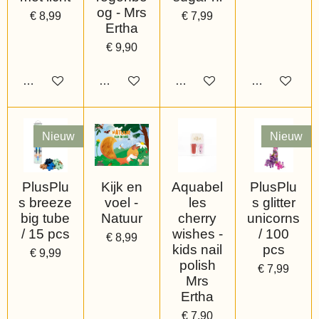
og - Mrs
€ 8,99
€ 7,99
Ertha
€ 9,90
Bekijk details
Bekijk details
Bekijk details
Bekijk details
Nieuw
Nieuw
PlusPlu
Kijk en
Aquabel
PlusPlu
s breeze
voel -
les
s glitter
big tube
Natuur
cherry
unicorns
/ 15 pcs
wishes -
/ 100
€ 8,99
kids nail
pcs
€ 9,99
polish
€ 7,99
Mrs
Ertha
€ 7,90