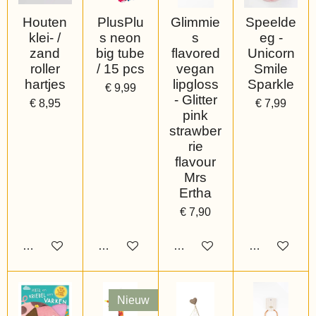
Houten
PlusPlu
Glimmie
Speelde
klei- /
s neon
s
eg -
zand
big tube
flavored
Unicorn
roller
/ 15 pcs
vegan
Smile
hartjes
lipgloss
Sparkle
€ 9,99
- Glitter
€ 8,95
€ 7,99
pink
strawber
rie
flavour
Mrs
Ertha
€ 7,90
Bekijk details
Bekijk details
Bekijk details
Bekijk details
Nieuw