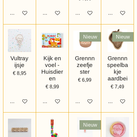
Bekijk details
Bekijk details
Bekijk details
Bekijk details
Nieuw
Nieuw
Vultray
Kijk en
Grennn
Grennn
ijsje
voel -
zeefje
speelba
Huisdier
ster
kje
€ 8,95
en
aardbei
€ 6,99
€ 8,99
€ 7,49
Bekijk details
Bekijk details
Bekijk details
Bekijk details
Nieuw