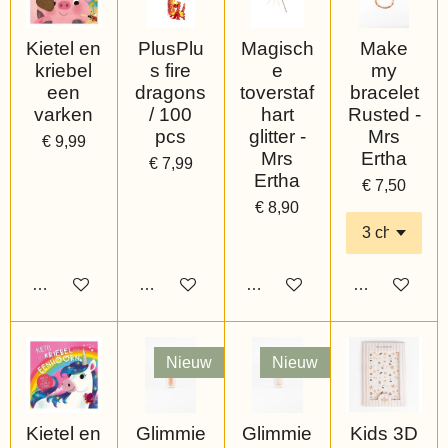
Kietel en
PlusPlu
Magisch
Make
kriebel
s fire
e
my
een
dragons
toverstaf
bracelet
varken
/ 100
hart
Rusted -
pcs
glitter -
Mrs
€ 9,99
Mrs
Ertha
€ 7,99
Ertha
€ 7,50
€ 8,90
Bekijk details
Bekijk details
Bekijk details
Bekijk details
Nieuw
Nieuw
Kietel en
Glimmie
Glimmie
Kids 3D