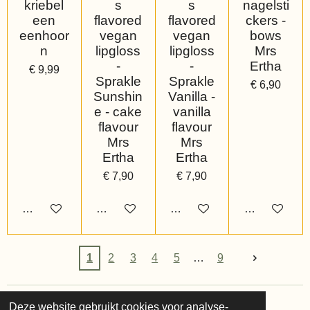
kriebel
s
s
nagelsti
een
flavored
flavored
ckers -
eenhoor
vegan
vegan
bows
n
lipgloss
lipgloss
Mrs
-
-
Ertha
€ 9,99
Sprakle
Sprakle
€ 6,90
Sunshin
Vanilla -
e - cake
vanilla
flavour
flavour
Mrs
Mrs
Ertha
Ertha
€ 7,90
€ 7,90
Bekijk details
Bekijk details
Bekijk details
Bekijk details
1
2
3
4
5
9
Deze website gebruikt cookies voor analyse-
© 2022 - 2026 Buzzy Bee Kids