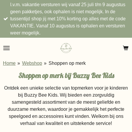
I.v.m. vakantie versturen wij vanaf 25 juli t/m 9 augustus
Ga
geen pakketjes, ook ophalen is niet mogelijk. In de
direct
tussentijd shop jij met 10% korting op alles met de code
naar
VAKANTIE. Vanaf 10 augustus is ophalen en versturen
de
weer mogelijk.
hoofdinhoud
Home
»
Webshop
»
Shoppen op merk
Shoppen op merk bij Buzzy Bee Kids
Ontdek een unieke selectie van topmerken voor je kinderen
bij Buzzy Bee Kids. Wij bieden een zorgvuldig
samengesteld assortiment van de meest geliefde en
duurzame merken, waardoor je gemakkelijk het perfecte
speelgoed en accessoires kunt vinden. Welkom bij ons
verhaal van kwaliteit en uitstekende service!