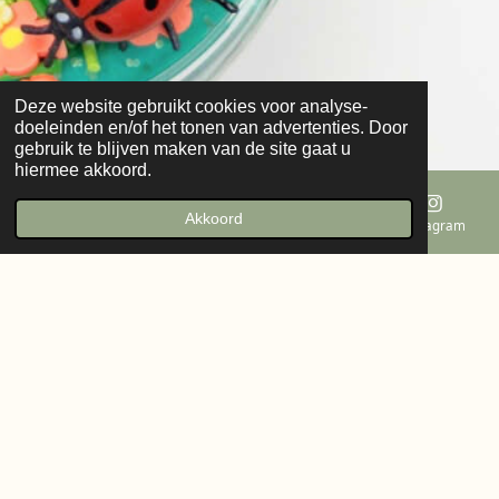
Deze website gebruikt cookies voor analyse-
doeleinden en/of het tonen van advertenties. Door
gebruik te blijven maken van de site gaat u
hiermee akkoord.
Akkoord
E-mailadres
Telefoonnummer
Kaart
Instagram
Invitation to Imagine: Creativiteit kent geen
grenzen
Laat je kinderen hun fantasie de vrije loop met het unieke
speelgoed van Invitation to Imagine. Dit merk stimuleert
creatief denken en rollenspellen, waardoor kinderen hun
eigen verhalen kunnen creëren. Een must-have voor elke
speelkamer!