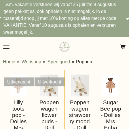
e versturen wij vanaf 25 juli t/m 9 augustus
Ga
s, ook ophalen is niet mogelijk. In de
direct
Gratis verzend
op jij met 10% korting op alles met de code
naar
met Klarna.
naf 10 augustus is ophalen en versturen
de
.
hoofdinhoud
Home
»
Webshop
»
Speelgoed
»
Poppen
Uitverkocht
Uitverkocht
Lilly
Poppen
Poppen
Sugar
toots
wagen
wagen
Bee pop
pop -
flower
strawber
- Dollies
Dollies
buds -
ry mood
Mrs
Mrs
Doll
- Doll
Ertha