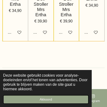
Ertha
Stroller
Stroller
€ 34,90
Mrs
Mrs
€ 34,90
Ertha
Ertha
€ 39,90
€ 39,90
Houd mij op de hoogte
Houd mij op de hoogte
Bekijk details
Bekijk details
Deze website gebruikt cookies voor analyse-
© 2022 - 2026 Buzzy Bee Kids
doeleinden en/of het tonen van advertenties. Door
Powered by
JouwWeb
gebruik te blijven maken van de site gaat u
hiermee akkoord.
Akkoord
E-mailadres
Telefoonnummer
Kaart
Instagram