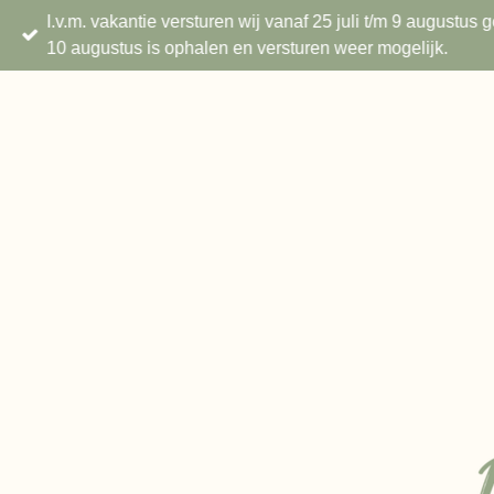
I.v.m. vakantie versturen wij vanaf 25 juli t/m 9 augustu
Ga
10 augustus is ophalen en versturen weer mogelijk.
direct
naar
de
hoofdinhoud