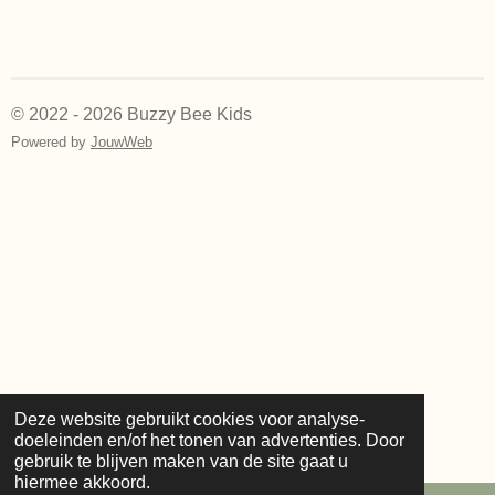
e
e
h
e
l
e
a
l
e
l
r
e
n
e
n
© 2022 - 2026 Buzzy Bee Kids
Powered by
JouwWeb
Deze website gebruikt cookies voor analyse-
doeleinden en/of het tonen van advertenties. Door
gebruik te blijven maken van de site gaat u
hiermee akkoord.