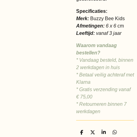
Specificaties:
Merk:
Buzzy Bee Kids
Afmetingen:
6 x 6
cm
Leeftijd:
vanaf 3 jaar
Waarom vandaag
bestellen?
* Vandaag besteld, binnen
2 werkdagen in huis
* Betaal veilig achteraf met
Klarna
* Gratis verzending vanaf
€
75,00
* Retourneren binnen 7
werkdagen
D
D
S
D