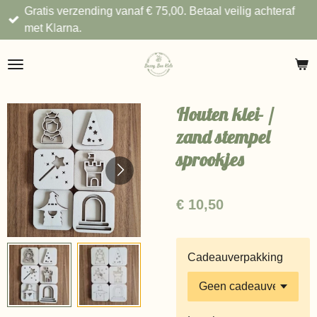
Gratis verzending vanaf € 75,00. Betaal veilig achteraf
Ga
met Klarna.
direct
naar
de
hoofdinhoud
Houten klei- /
zand stempel
sprookjes
€ 10,50
Cadeauverpakking