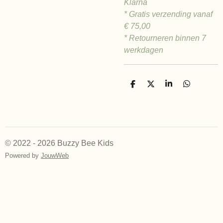
Klarna
* Gratis verzending vanaf
€
75,00
* Retourneren binnen 7
werkdagen
D
D
S
D
e
e
h
e
l
e
a
l
e
l
r
e
n
e
n
© 2022 - 2026 Buzzy Bee Kids
Powered by
JouwWeb