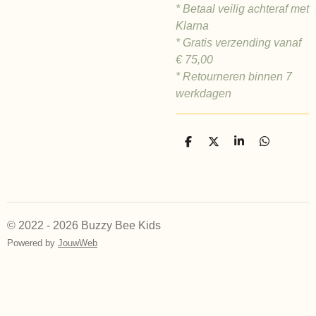
* Betaal veilig achteraf met
Klarna
* Gratis verzending vanaf
€ 75,00
* Retourneren binnen 7
werkdagen
D
D
S
D
e
e
h
e
l
e
a
l
e
l
r
e
n
e
n
© 2022 - 2026 Buzzy Bee Kids
Powered by
JouwWeb