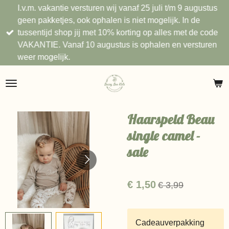
I.v.m. vakantie versturen wij vanaf 25 juli t/m 9 augustus
Ga
geen pakketjes, ook ophalen is niet mogelijk. In de
direct
tussentijd shop jij met 10% korting op alles met de code
naar
VAKANTIE. Vanaf 10 augustus is ophalen en versturen
de
weer mogelijk.
hoofdinhoud
Haarspeld Beau
single camel -
sale
€ 1,50
€ 3,99
Cadeauverpakking