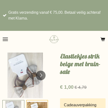
Ga
direct
Gratis verzending vanaf € 75,00. Betaal veilig achteraf
naar
met Klarna.
de
hoofdinhoud
Elastiekjes strik
beige met bruin-
sale
€ 1,00
€ 4,79
Cadeauverpakking