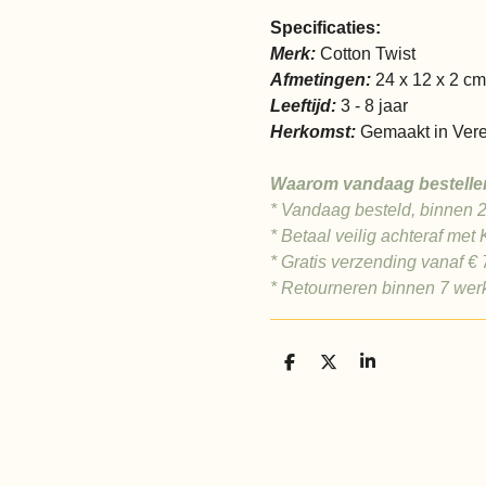
Specificaties:
Merk:
Cotton Twist
Afmetingen:
24 x 12 x 2 cm
Leeftijd:
3 - 8 jaar
Herkomst:
Gemaakt in Vere
Waarom vandaag bestelle
* Vandaag besteld, binnen 
* Betaal veilig achteraf met 
* Gratis verzending vanaf €
* Retourneren binnen 7 we
D
D
S
e
e
h
l
e
a
e
l
r
n
e