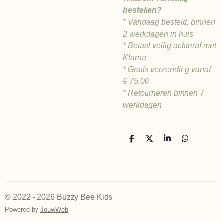
bestellen?
* Vandaag besteld, binnen
2 werkdagen in huis
* Betaal veilig achteraf met
Klarna
* Gratis verzending vanaf
€
75,00
* Retourneren binnen 7
werkdagen
D
D
S
D
e
e
h
e
l
e
a
l
e
l
r
e
n
e
n
© 2022 - 2026 Buzzy Bee Kids
Powered by
JouwWeb