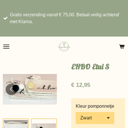
Ga
direct
Gratis verzending vanaf € 75,00. Betaal veilig achteraf
naar
met Klarna.
de
hoofdinhoud
EHBO Etui S
€ 12,95
Kleur pomponnetje