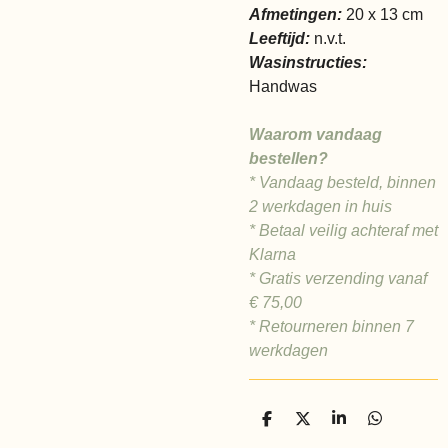
Afmetingen:
20 x 13 cm
Leeftijd:
n.v.t.
Wasinstructies:
Handwas
Waarom vandaag
bestellen?
* Vandaag besteld, binnen
2 werkdagen in huis
* Betaal veilig achteraf met
Klarna
* Gratis verzending vanaf
€ 75,00
* Retourneren binnen 7
werkdagen
D
D
S
D
e
e
h
e