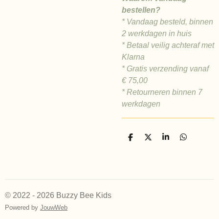
bestellen?
* Vandaag besteld, binnen
2 werkdagen in huis
* Betaal veilig achteraf met
Klarna
* Gratis verzending vanaf
€ 75,00
* Retourneren binnen 7
werkdagen
D
D
S
D
e
e
h
e
l
e
a
l
e
l
r
e
n
e
n
© 2022 - 2026 Buzzy Bee Kids
Powered by
JouwWeb