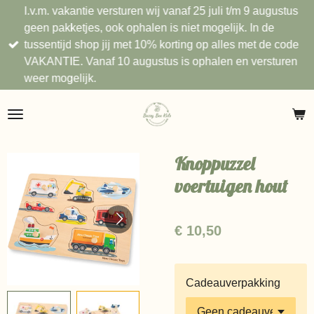
I.v.m. vakantie versturen wij vanaf 25 juli t/m 9 augustus
Ga
geen pakketjes, ook ophalen is niet mogelijk. In de
direct
tussentijd shop jij met 10% korting op alles met de code
naar
VAKANTIE. Vanaf 10 augustus is ophalen en versturen
de
weer mogelijk.
hoofdinhoud
Knoppuzzel
voertuigen hout
€ 10,50
Cadeauverpakking