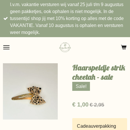
I.v.m. vakantie versturen wij vanaf 25 juli t/m 9 augustus
Ga
geen pakketjes, ook ophalen is niet mogelijk. In de
direct
tussentijd shop jij met 10% korting op alles met de code
naar
VAKANTIE. Vanaf 10 augustus is ophalen en versturen
de
weer mogelijk.
hoofdinhoud
Haarspeldje strik
cheetah - sale
Sale!
€ 1,00
€ 2,95
Cadeauverpakking