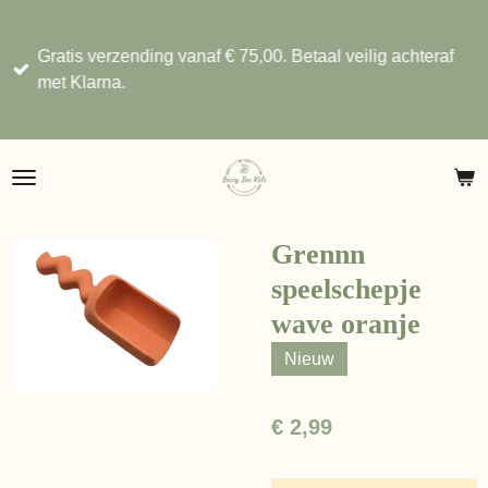
Ga
direct
Gratis verzending vanaf € 75,00. Betaal veilig achteraf
naar
met Klarna.
de
hoofdinhoud
Grennn
speelschepje
wave oranje
Nieuw
€ 2,99