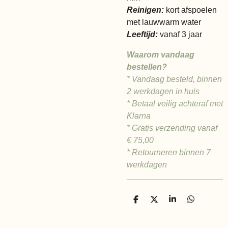
Reinigen:
kort afspoelen
met lauwwarm water
Leeftijd:
vanaf 3 jaar
Waarom vandaag
bestellen?
* Vandaag besteld, binnen
2 werkdagen in huis
* Betaal veilig achteraf met
Klarna
* Gratis verzending vanaf
€ 75,00
* Retourneren binnen 7
werkdagen
D
D
S
D
e
e
h
e
l
e
a
l
e
l
r
e