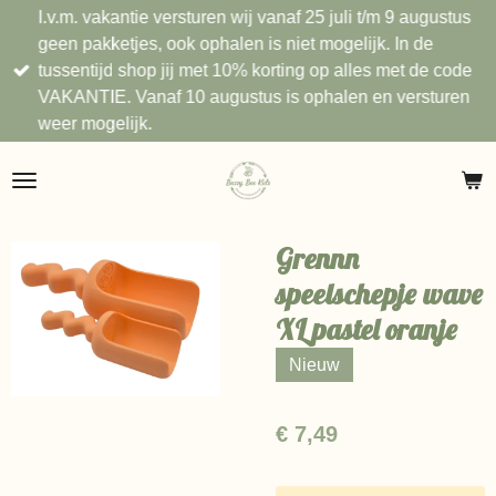
I.v.m. vakantie versturen wij vanaf 25 juli t/m 9 augustus
Ga
geen pakketjes, ook ophalen is niet mogelijk. In de
direct
tussentijd shop jij met 10% korting op alles met de code
naar
VAKANTIE. Vanaf 10 augustus is ophalen en versturen
de
weer mogelijk.
hoofdinhoud
Grennn
speelschepje wave
XL pastel oranje
Nieuw
€ 7,49