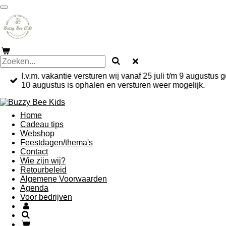
Ga
direct
naar
de
hoofdinhoud
I.v.m. vakantie versturen wij vanaf 25 juli t/m 9 augustu
10 augustus is ophalen en versturen weer mogelijk.
Home
Cadeau tips
Webshop
Feestdagen/thema's
Contact
Wie zijn wij?
Retourbeleid
Algemene Voorwaarden
Agenda
Voor bedrijven