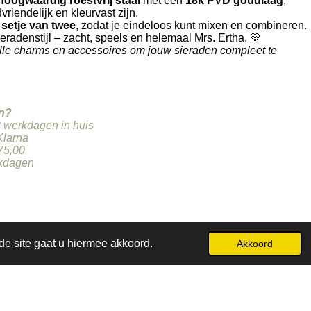
hoogwaardig roestvrij staal
met een
18k PVD goudlaag
,
iendelijk en kleurvast zijn.
 setje van twee
, zodat je eindeloos kunt mixen en combineren.
radenstijl – zacht, speels en helemaal Mrs. Ertha. 💛
lle charms en accessoires om jouw sieraden compleet te
n?
2 werkdagen in huis
Klarna
 75,00
rkdagen
de site gaat u hiermee akkoord.
Akkoord
Powered by
JouwWeb