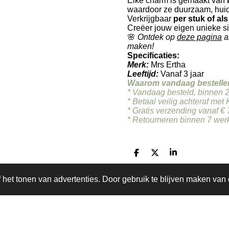
Elke charm is gemaakt van
waardoor ze duurzaam, huidvr
Verkrijgbaar
per stuk of als
Creëer jouw eigen unieke sie
🌸
Ontdek op
deze pagina
a
maken!
Specificaties:
Merk:
Mrs Ertha
Leeftijd:
Vanaf 3 jaar
Waarom vandaag bestelle
* Vandaag besteld, binnen 
* Betaal veilig achteraf met 
* Gratis verzending vanaf €
* Retourneren binnen 7 we
D
D
S
e
e
h
l
e
a
het tonen van advertenties. Door gebruik te blijven maken van 
e
l
r
n
e