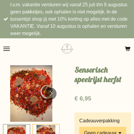
I.v.m. vakantie versturen wij vanaf 25 juli t/m 9 augustus
Ga
geen pakketjes, ook ophalen is niet mogelijk. In de
direct
tussentijd shop jij met 10% korting op alles met de code
naar
VAKANTIE. Vanaf 10 augustus is ophalen en versturen
de
weer mogelijk.
hoofdinhoud
Sensorisch
speelrijst herfst
€ 6,95
Cadeauverpakking