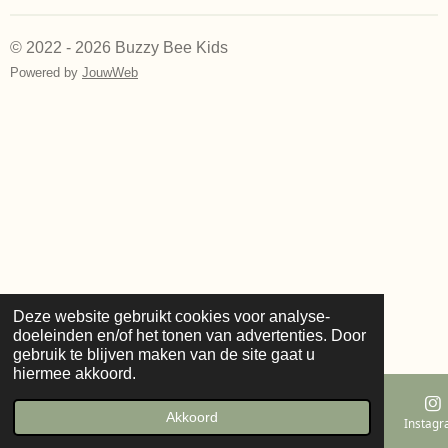
© 2022 - 2026 Buzzy Bee Kids
Powered by
JouwWeb
Deze website gebruikt cookies voor analyse-
doeleinden en/of het tonen van advertenties. Door
gebruik te blijven maken van de site gaat u
hiermee akkoord.
Akkoord
E-mailadres
Telefoonnummer
Kaart
Instag