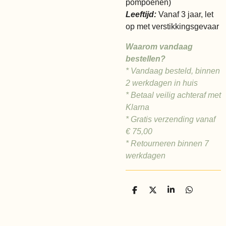
pompoenen)
Leeftijd:
Vanaf 3 jaar, let
op met verstikkingsgevaar
Waarom vandaag
bestellen?
* Vandaag besteld, binnen
2 werkdagen in huis
* Betaal veilig achteraf met
Klarna
* Gratis verzending vanaf
€
75,00
* Retourneren binnen 7
werkdagen
D
D
S
D
e
e
h
e
l
e
a
l
e
l
r
e
n
e
n