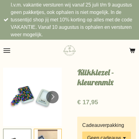
I.v.m. vakantie versturen wij vanaf 25 juli t/m 9 augustus
Ga
geen pakketjes, ook ophalen is niet mogelijk. In de
direct
tussentijd shop jij met 10% korting op alles met de code
naar
VAKANTIE. Vanaf 10 augustus is ophalen en versturen
de
weer mogelijk.
hoofdinhoud
Klikkiezel -
kleurenmix
€ 17,95
Cadeauverpakking