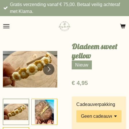
Gratis verzending vanaf € 75,00. Betaal veilig achteraf
Ga
met Klarna.
direct
naar
de
hoofdinhoud
Diadeem sweet
yellow
Nieuw
€ 4,95
Cadeauverpakking