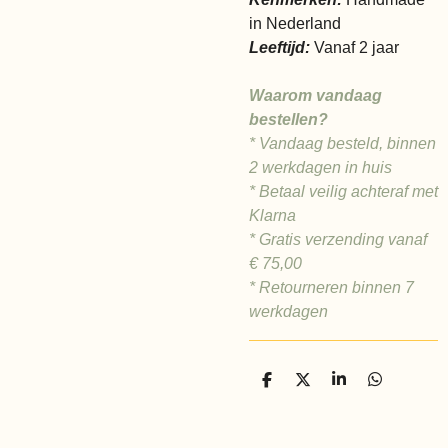
in Nederland
Leeftijd:
Vanaf 2 jaar
Waarom vandaag
bestellen?
* Vandaag besteld, binnen
2 werkdagen in huis
* Betaal veilig achteraf met
Klarna
* Gratis verzending vanaf
€ 75,00
* Retourneren binnen 7
werkdagen
D
D
S
D
e
e
h
e
l
e
a
l
e
l
r
e