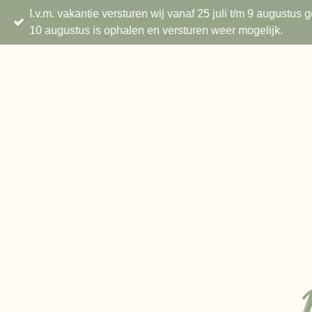
I.v.m. vakantie versturen wij vanaf 25 juli t/m 9 augustu
Ga
10 augustus is ophalen en versturen weer mogelijk.
direct
naar
de
hoofdinhoud