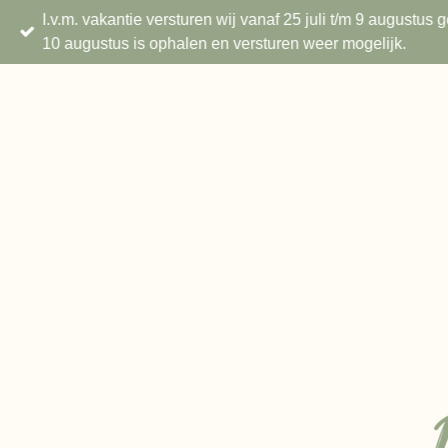
I.v.m. vakantie versturen wij vanaf 25 juli t/m 9 augustu
Ga
10 augustus is ophalen en versturen weer mogelijk.
direct
naar
de
hoofdinhoud