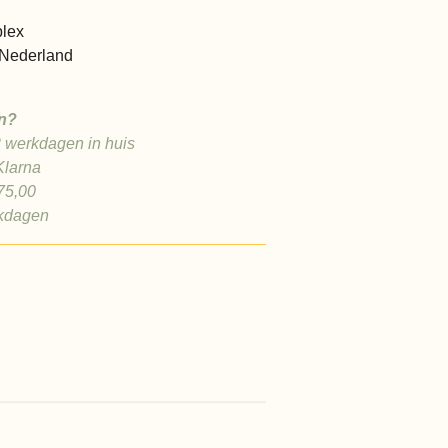
plex
Nederland
n?
2 werkdagen in huis
Klarna
 75,00
rkdagen