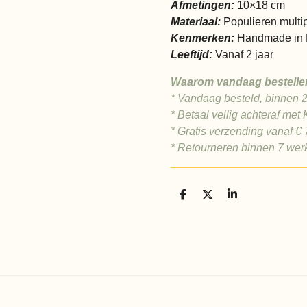
Afmetingen:
10×18 cm
Materiaal:
Populieren multi
Kenmerken:
Handmade in 
Leeftijd:
Vanaf 2 jaar
Waarom vandaag bestelle
* Vandaag besteld, binnen 
* Betaal veilig achteraf met 
* Gratis verzending vanaf €
* Retourneren binnen 7 we
D
D
S
e
e
h
l
e
a
e
l
r
n
e