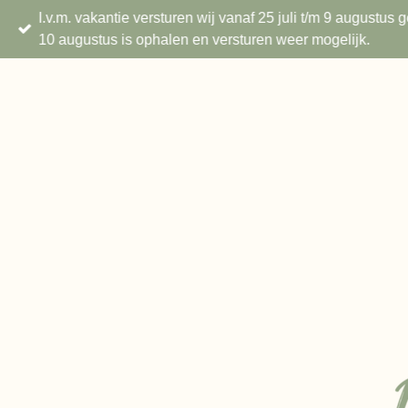
I.v.m. vakantie versturen wij vanaf 25 juli t/m 9 augustu
Ga
10 augustus is ophalen en versturen weer mogelijk.
direct
naar
de
hoofdinhoud