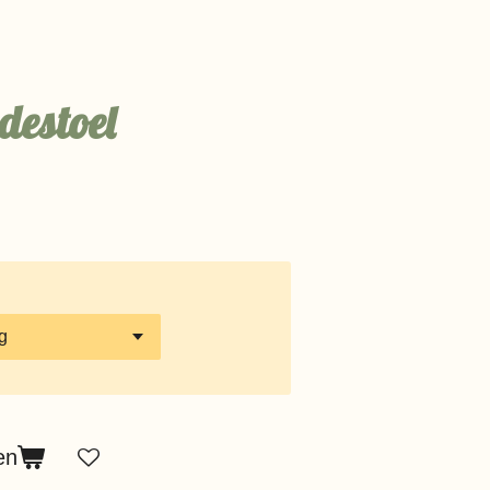
destoel
en