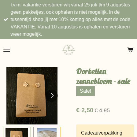
I.v.m. vakantie versturen wij vanaf 25 juli t/m 9 augustus
Ga
geen pakketjes, ook ophalen is niet mogelijk. In de
direct
tussentijd shop jij met 10% korting op alles met de code
naar
VAKANTIE. Vanaf 10 augustus is ophalen en versturen
de
weer mogelijk.
hoofdinhoud
Oorbellen
zonnebloem - sale
Sale!
€ 2,50
€ 4,95
Cadeauverpakking