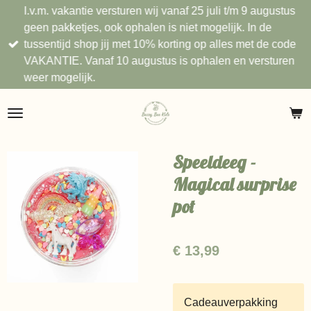
I.v.m. vakantie versturen wij vanaf 25 juli t/m 9 augustus
Ga
geen pakketjes, ook ophalen is niet mogelijk. In de
direct
tussentijd shop jij met 10% korting op alles met de code
naar
VAKANTIE. Vanaf 10 augustus is ophalen en versturen
de
weer mogelijk.
hoofdinhoud
Speeldeeg -
Magical surprise
pot
€ 13,99
Cadeauverpakking