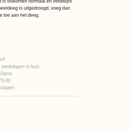
t is volkomen normaal en verdwijnt
speeldeeg is uitgedroogd, voeg dan
e toe aan het deeg.
n?
2 werkdagen in huis
Klarna
75,00
rkdagen