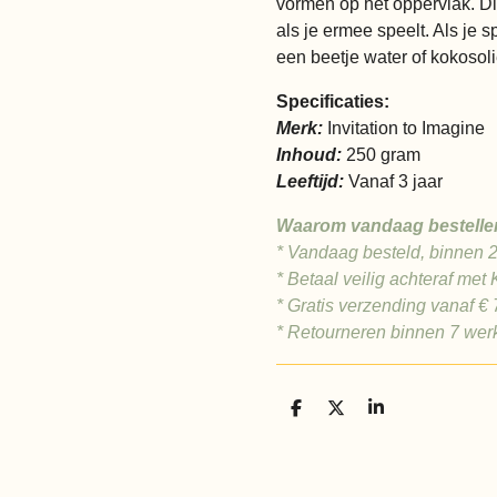
vormen op het oppervlak. Di
als je ermee speelt. Als je 
een beetje water of kokosoli
Specificaties:
Merk:
Invitation to Imagine
Inhoud:
250 gram
Leeftijd:
Vanaf 3 jaar
Waarom vandaag bestelle
* Vandaag besteld, binnen 
* Betaal veilig achteraf met 
* Gratis verzending vanaf €
* Retourneren binnen 7 we
D
D
S
e
e
h
l
e
a
e
l
r
n
e