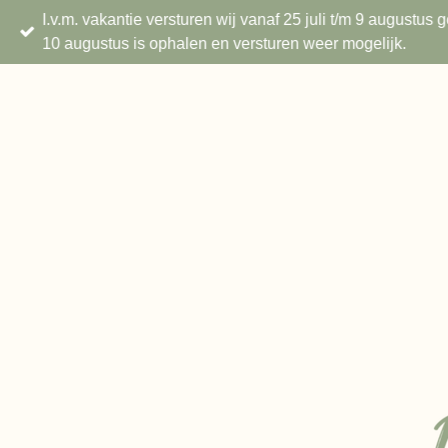
I.v.m. vakantie versturen wij vanaf 25 juli t/m 9 augustu
Ga
10 augustus is ophalen en versturen weer mogelijk.
direct
naar
de
hoofdinhoud