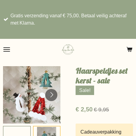
Ga
direct
Gratis verzending vanaf € 75,00. Betaal veilig achteraf
naar
met Klarna.
de
hoofdinhoud
Haarspeldjes set
kerst - sale
Sale!
€ 2,50
€ 9,95
Cadeauverpakking