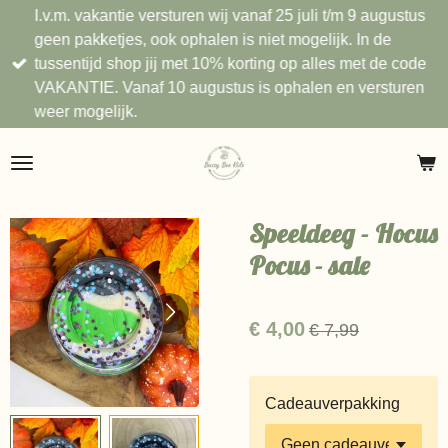
I.v.m. vakantie versturen wij vanaf 25 juli t/m 9 augustus
Ga
geen pakketjes, ook ophalen is niet mogelijk. In de
direct
tussentijd shop jij met 10% korting op alles met de code
naar
VAKANTIE. Vanaf 10 augustus is ophalen en versturen
de
weer mogelijk.
hoofdinhoud
Speeldeeg - Hocus
Pocus - sale
€ 4,00
€ 7,99
Cadeauverpakking