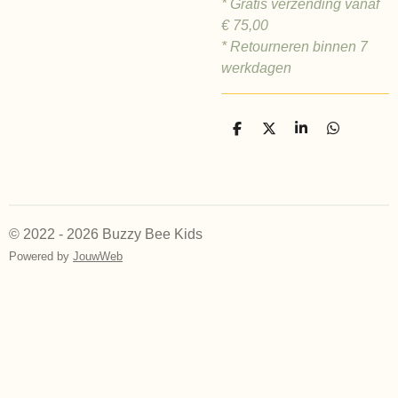
* Gratis verzending vanaf
€ 75,00
* Retourneren binnen 7
werkdagen
D
D
S
D
e
e
h
e
l
e
a
l
e
l
r
e
n
e
n
© 2022 - 2026 Buzzy Bee Kids
Powered by
JouwWeb