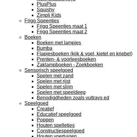
PlusPlus
Squishy
Zimpli Kids
Frigg Speentjes
Frigg Speentjes maat 1
Frigg Speentjes maat 2
Boeken
Boeken met lampjes
Bumba
Flapjesboeken (kijk & voel, kietel en kriebel)
Prenten- & voorleesboeken
Zaklampboeken - Zoekboeken
Sensorisch speelgoed
Spelen met zand
Spelen met rijst
Spelen met slijm
Spelen met speeldeeg
Benodigdheden zoals vultrays ed
Speelgoed
Creatief
Educatief speelgoed
Poppen
Houten spelletjes
Constructiespeelgoed
Houten voertuigen