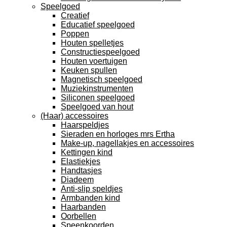
Speelgoed
Creatief
Educatief speelgoed
Poppen
Houten spelletjes
Constructiespeelgoed
Houten voertuigen
Keuken spullen
Magnetisch speelgoed
Muziekinstrumenten
Siliconen speelgoed
Speelgoed van hout
(Haar) accessoires
Haarspeldjes
Sieraden en horloges mrs Ertha
Make-up, nagellakjes en accessoires
Kettingen kind
Elastiekjes
Handtasjes
Diadeem
Anti-slip speldjes
Armbanden kind
Haarbanden
Oorbellen
Speenkoorden