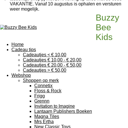
VAKANTIE. Vanaf 10 augustus is ophalen en versturen
weer mogelijk.
Buzzy
Bee
Kids
Home
Cadeau tips
Cadeautjes < € 10,00
Cadeautjes € 10,00 - € 20,00
Cadeautjes € 20,00 - € 50,00
Cadeautjes > € 50,00
Webshop
Shoppen op merk
Connetix
Floss & Rock
Frigg
Grennn
Invitation to Imagine
Lantaarn Publishers Boeken
Magna Tiles
Mrs Ertha
New Classic Toys