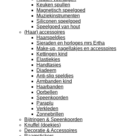
Keuken spullen
Magnetisch speelgoed
Muziekinstrumenten
Siliconen speelgoed
Speelgoed van hout
(Haar) accessoires
Haarspeldjes
Sieraden en horloges mrs Ertha
Make-up, nagellakjes en accessoires
Kettingen kind
Elastiekjes
Handtasjes
Diadeem
Anti-slip speldjes
Armbanden kind
Haarbanden
Oorbellen
Speenkoorden
Paraplu
Verkleden
Zonnebrillen
Bijtringen & Speenkoorden
Knuffel (doekjes)
Decoratie & Accessoires
Raamstickers