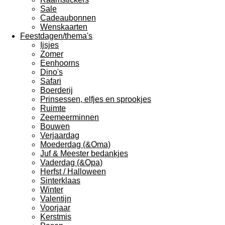
Sale
Cadeaubonnen
Wenskaarten
Feestdagen/thema's
Ijsjes
Zomer
Eenhoorns
Dino's
Safari
Boerderij
Prinsessen, elfjes en sprookjes
Ruimte
Zeemeerminnen
Bouwen
Verjaardag
Moederdag (&Oma)
Juf & Meester bedankjes
Vaderdag (&Opa)
Herfst / Halloween
Sinterklaas
Winter
Valentijn
Voorjaar
Kerstmis