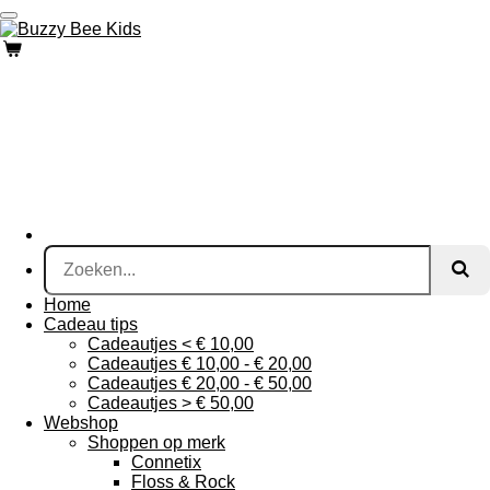
Ga
direct
naar
de
hoofdinhoud
Home
Cadeau tips
Cadeautjes < € 10,00
Cadeautjes € 10,00 - € 20,00
Cadeautjes € 20,00 - € 50,00
Cadeautjes > € 50,00
Webshop
Shoppen op merk
Connetix
Floss & Rock