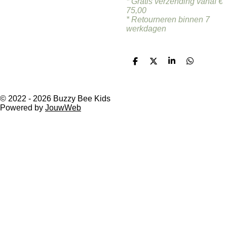
* Gratis verzending vanaf €
75,00
* Retourneren binnen 7
werkdagen
D
D
S
D
e
e
h
e
l
e
a
l
e
l
r
e
n
e
n
© 2022 - 2026 Buzzy Bee Kids
Powered by
JouwWeb