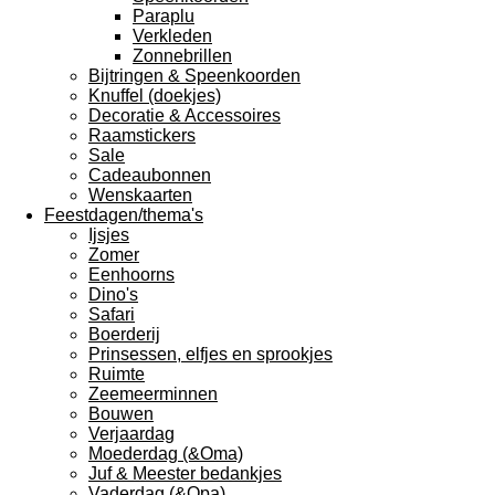
Paraplu
Verkleden
Zonnebrillen
Bijtringen & Speenkoorden
Knuffel (doekjes)
Decoratie & Accessoires
Raamstickers
Sale
Cadeaubonnen
Wenskaarten
Feestdagen/thema's
Ijsjes
Zomer
Eenhoorns
Dino's
Safari
Boerderij
Prinsessen, elfjes en sprookjes
Ruimte
Zeemeerminnen
Bouwen
Verjaardag
Moederdag (&Oma)
Juf & Meester bedankjes
Vaderdag (&Opa)