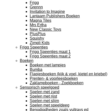
Frigg
Grennn
Invitation to Imagine
Lantaarn Publishers Boeken
Magna Tiles
Mrs Ertha
New Classic Toys
PlusPlus
Squishy
Zimpli Kids
Frigg Speentjes
Frigg Speentjes maat 1
Frigg Speentjes maat 2
Boeken
Boeken met lampjes
Bumba
Flapjesboeken (kijk & voel, kietel en kriebel)
Prenten- & voorleesboeken
Zaklampboeken - Zoekboeken
Sensorisch speelgoed
Spelen met zand
Spelen met rijst
Spelen met slijm
Spelen met speeldeeg
Benodigdheden zoals vultrays ed