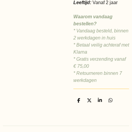
Leeftijd:
Vanaf 2 jaar
Waarom vandaag
bestellen?
* Vandaag besteld, binnen
2 werkdagen in huis
* Betaal veilig achteraf met
Klarna
* Gratis verzending vanaf
€ 75,00
* Retourneren binnen 7
werkdagen
D
D
S
D
e
e
h
e
l
e
a
l
e
l
r
e
n
e
n