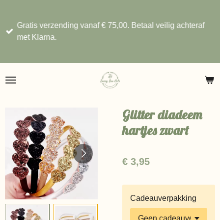
Ga
direct
Gratis verzending vanaf € 75,00. Betaal veilig achteraf
naar
met Klarna.
de
hoofdinhoud
Glitter diadeem
hartjes zwart
€ 3,95
Cadeauverpakking