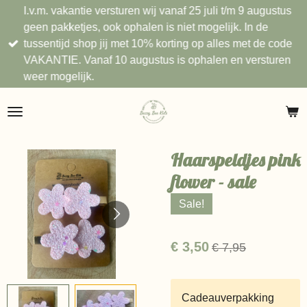
I.v.m. vakantie versturen wij vanaf 25 juli t/m 9 augustus
Ga
geen pakketjes, ook ophalen is niet mogelijk. In de
direct
tussentijd shop jij met 10% korting op alles met de code
naar
VAKANTIE. Vanaf 10 augustus is ophalen en versturen
de
weer mogelijk.
hoofdinhoud
Haarspeldjes pink
flower - sale
Sale!
€ 3,50
€ 7,95
Cadeauverpakking