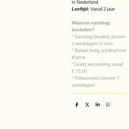
in Nederland
Leeftijd:
Vanaf 2 jaar
Waarom vandaag
bestellen?
* Vandaag besteld, binnen
2 werkdagen in huis
* Betaal veilig achteraf met
Klarna
* Gratis verzending vanaf
€ 75,00
* Retourneren binnen 7
werkdagen
D
D
S
D
e
e
h
e
l
e
a
l
e
l
r
e
n
e
n